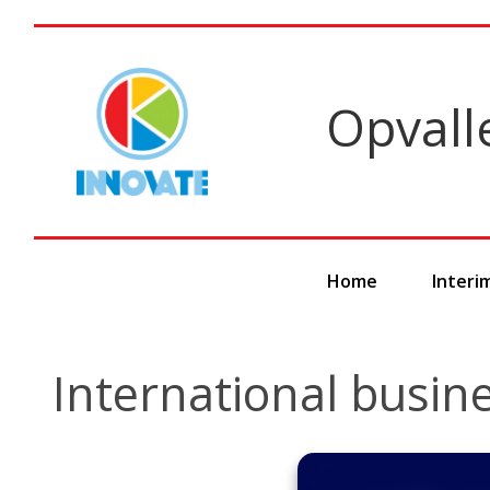
Opval
Home
Inter
International busi