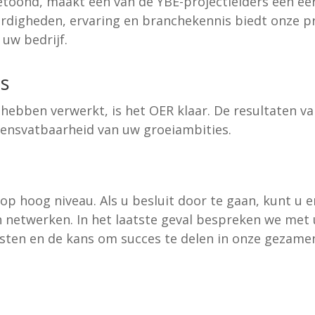
toond, maakt één van de YBE-projectleiders een ee
aardigheden, ervaring en branchekennis biedt onze p
uw bedrijf.
s
ebben verwerkt, is het OER klaar. De resultaten van
vensvatbaarheid van uw groeiambities.
op hoog niveau. Als u besluit door te gaan, kunt u 
n netwerken. In het laatste geval bespreken we me
ten en de kans om succes te delen in onze gezamen